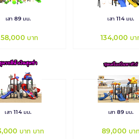
เสา 89 มม.
เสา 114 มม.
158,000 บาท
134,000 บา
เสา 114 มม.
เสา 89 มม.
3,000 บาท บาท
89,000 บา