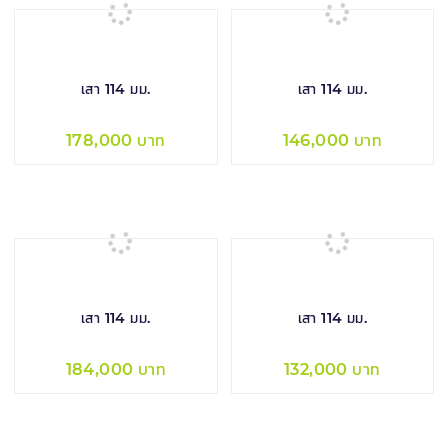
เสา 114 มม.
เสา 114 มม.
178,000 บาท
146,000 บาท
เสา 114 มม.
เสา 114 มม.
184,000 บาท
132,000 บาท