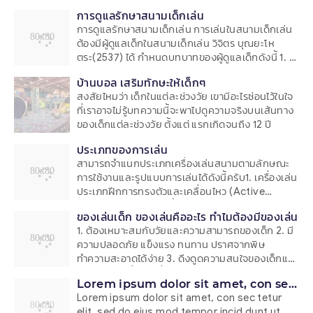
จิ๊กซอว์, ดินน้ำมัน หรือชุดจำลองบทบาทสมมติ โดย
การดูแลรักษาสนามเด็กเล่น
เลือกให้เหมาะสมกับช่วงวัยตั้งแต่ทารกจนถึงวัย
การดูแลรักษาสนามเด็กเล่น การเล่นในสนามเด็กเล่น
เตาะแตะ เพื่อสร้างพัฒนาการด้านสติปัญญาและ
ต้องมีผู้ดูแลเด็กในสนามเด็กเล่น วิจิตร บุณยะโห
อารมณ์ ของเล่นเสริมพัฒนาการตามช่วงวัย แรกเกิด
ตระ(2537) ได้ กำหนดบทบาทของผู้ดูแลเด็กดังนี้ 1. ผู้
- 3 เดือน: เน้นกระตุ้นการมองเห็นและฟังเสียง เช่น
ดูแลควรเอาใจใส่ดูแลการเล่นของเด็กเล็ก ๆ อย่างใกล้
โมบายติดเตียง สีสดใส, เพลยิม (Playgym) ที่มีเสียง
บ้านบอล เสริมทักษะให้เด็กๆ
ชิด อย่าปล่อยให้เด็กเล็กเล่นตามลำพังและอย่าให้เด็ก
ดนตรี, ของเล่นที่มีเสียงกระดิ่ง 3 - 6 เดือน: วัยเริ่ม
สงสัยไหมว่า เด็กในแต่ละช่วงวัย เขามีอะไรซ่อนไว้ในใจ
นำของเล่นใส่ปาก 2. กำหนดระยะเวลาของการเล่นให้
คว้าจับ ยางกัด ช่วยเรื่องเหงือกและฟัน, ตุ๊กตานุ่มนิ่ม,
ที่เราอาจไม่รู้บทความนี้จะพาไปดูความจริงบนเส้นทาง
เหมาะสม 3. ให้เด็กเล่นของเล่นหรือเครื่องเล่นต่าง ๆ
หนังสือผ้า 6 - 12 เดือน: วัยนั่งและคลาน บล็อกไม้
ของเด็กแต่ละช่วงวัย ตั้งแต่ แรกเกิดจนถึง 12 ปี
ตามขั้นตอนและให้ถูกวิธีหรือกติกาการเล่น 4. แยก
หรือของเล่นหยอดรูปทรง, ของเล่นมีเสียง ที่กดแล้วมี
สถานที่ระหว่างเด็กเล็กและเด็กโตให้เป็นสัดส่วน 5.
ไฟหรือดนตรี, รถผลักเดิน ช่วยฝึกกล้ามเนื้อขา 1 - 3
ประเภทของการเล่น
แนะนำให้เด็กเล่นอย่างระมัดระวังและไม่ประมาท 6.
ปี: วัยเรียนรู้และจินตนาการ จิ๊กซอว์ภาพง่ายๆ, ดิน
สามารถจำแนกประเภทเครื่องเล่นสนามตามลักษณะ
เมื่อเด็กเล่นของเล่นเสร็จแล้ว ต้องดูแลเก็บเข้าที่ให้
น้ำมัน/แป้งโดว์, ชุดเครื่องครัว/ของเล่นบทบาทสมมติ,
การใช้งานและรูปแบบการเล่นได้ดังนี้ครับ1. เครื่องเล่น
เรียบร้อยไม่วางเกะกะบนพื้นหรือตามขั้นบันได ภรณี
จักรยานขาไถ ประโยชน์หลัก กล้ามเนื้อ: ฝึกการใช้มือ
ประเภทฝึกการทรงตัวและเคลื่อนไหว (Active
คุรุรัตนะ (2535 ) กำหนดบทบาทของครูในการดูแล
และตาให้สัมพันธ์กัน (มัดเล็ก) และการเคลื่อนไหว
Play)เน้นการใช้กล้ามเนื้อมัดใหญ่ การทรงตัว และ
เด็กในสนามเด็กเล่นดังนี้
ร่างกาย (มัดใหญ่) สมอง: กระตุ้นความคิดสร้างสรรค์
ของเล่นเด็ก ของเล่นคืออะไร ทำไมต้องมีของเล่น
ความคล่องแคล่วชิงช้า: ฝึกการทรงตัว จังหวะการ
การแก้ปัญหา และการจดจำ อารมณ์/สังคม: ฝึกสมาธิ
1. ต้องเหมาะสมกับวัยและความสามารถของเด็ก 2. มี
แกว่ง และกระตุ้นระบบประสาทการรับรู้สไลเดอร์
และความมั่นใจเลือกของเล่นที่มีคุณภาพ ปลอดภัย
ความปลอดภัย แข็งแรง ทนทาน ปราศจากพิษ
(กระดานลื่น): ฝึกความกล้าหาญ การตัดสินใจ และ
และเหมาะกับช่วงวัย จะช่วยส่งเสริมให้เด็กมี
ทำความสะอาดได้ง่าย 3. ดึงดูดความสนใจของเด็กและ
การควบคุมความเร็วบาร์โหน / อุปกรณ์เดินทรงตัว:
พัฒนาการที่ก้าวกระโดด
เป็นของเล่นที่เด็กๆทั่วไปนิยมเล่น 4. ไม่จำเป็นต้องมี
ช่วยยืดตัว เสริมสร้างกล้ามเนื้อแขนขาและความแข็ง
Lorem ipsum dolor sit amet, con sec
ราคาแพง อาจใช้วัสดุเหลือใช้ หรือวัสดุในท้องถิ่น 5.
แรง2. เครื่องเล่นประเภทปีนป่าย (Climbing
tetur adipiscing elit, sed do aliqua
Lorem ipsum dolor sit amet, con sec tetur
ช่วยพัฒนาประสาทสัมผัสและการรับรู้ของผู้เล่นได้
Equipment)เน้นการทำงานประสานกันของสายตา
elit, sed do eius mod tempor incid dunt ut