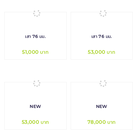
เสา 76 มม.
เสา 76 มม.
51,000 บาท
53,000 บาท
NEW
NEW
53,000 บาท
78,000 บาท