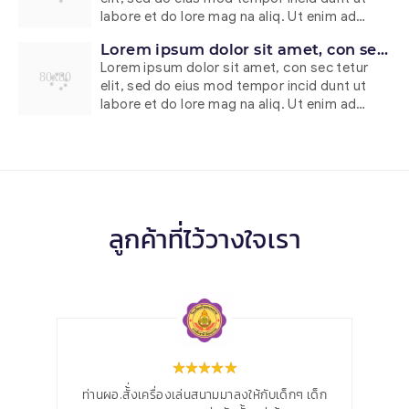
เหมาะสมตามวัย 6. กระตุ้นให้เด็กเกิดจินตนาการและ
มือ และเท้าตาข่ายปีนป่าย / ผนังปีน: ฝึกการวางแผน
labore et do lore mag na aliq. Ut enim ad
ความคิดริเริ่มสร้างสรรค์ 7. ของเล่นที่ดีควรพัฒนา
การกะระยะ และความแข็งแรงของกล้ามเนื้อมัดเล็ก-
minim ven qis nos trud exer citation ullamco
ทักษะการเคลื่อนไหวในส่วนต่างๆ ของร่างกาย ตั้งแต่
มัดใหญ่อุโมงค์ท่อลอด: ฝึกการเคลื่อนที่ผ่านอุปสรรค
Lorem ipsum dolor sit amet, con sec
laboris nisi ut aliquip ex ea com modo con se
ระดับหยาบ
และการรับรู้พื้นที่รอบตัว3. เครื่องเล่นประเภทโยกและ
tetur adipiscing elit, sed do aliqua
Lorem ipsum dolor sit amet, con sec tetur
quat. Duis au irure dolor in reprehenderit in
หมุน (Rotary & Spring Equipment)เน้นการทำงาน
elit, sed do eius mod tempor incid dunt ut
voluptate velit esse cillum do lore eu fugiat
ประสานกันของระบบการทรงตัวในหูชั้นในม้าหมุน: ฝึก
labore et do lore mag na aliq. Ut enim ad
nulla pariatur. Sint occaecat cupidatat non
การทรงตัวขณะเคลื่อนที่และทักษะการเข้าสังคมไม้
minim ven qis nos trud exer citation ullamco
proident, sunt in culpa qui officia deserunt
กระดก / ม้าโยกสปริง: ฝึกจังหวะ การทำงานร่วมกัน
laboris nisi ut aliquip ex ea com modo con se
mollit anim id est laborum
เป็นทีม และการถ่ายน้ำหนักตัว4. เครื่องเล่นประเภท
quat. Duis au irure dolor in reprehenderit in
สัมผัสและสร้างสรรค์ (Sensory & Constructive
voluptate velit esse cillum do lore eu fugiat
Play)เน้นการใช้จินตนาการ สมาธิ และการฝึกประสาท
nulla pariatur. Sint occaecat cupidatat non
สัมผัสบ่อทราย / กระบะทราย: ส่งเสริมความคิด
proident, sunt in culpa qui officia deserunt
สร้างสรรค์ การหยิบจับ และฝึกประสาทสัมผัสทางมือ
mollit anim id est laborum
ลูกค้าที่ไว้วางใจเรา
บ่อบอล: ช่วยผ่อนคลาย กระตุ้นการมองเห็น และเรียน
รู้เรื่องสีคุณสามารถศึกษาแนวทางเพิ่มเติมในการ
เลือกประเภทเครื่องเล่นสนามให้เหมาะสมกับพื้นที่และ
วัยของเด็กเพื่อเสริมสร้างพัฒนาการรอบด้านได้ที่
มูลนิธิกระจกเงา ครับ9 เว็บไซต์ประโยชน์ของ เครื่อง
เล่นเด็กเครื่องเล่นสนามกลางแจ้ง จะประกอบด้วย :
ชิงช้า / สไลเดอร์ / ม้าหมุน / โยกเยก / ปีนป่ายต่างๆ /
ไม้กระดก / บาร์โหนตัว / อุโมงค์ท่อ
ลอด...www.smartplaytoy.comประเภทของเครื่อง
ท่านผอ.สั้่งเครื่องเล่นสนามมาลงให้กับเด็กๆ เด็ก
เล่นสนามเครื่องเล่นสนามคืออุปกรณ์ที่ช่วยพัฒนา