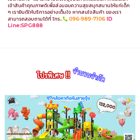
เข้าสินค้าคุณภาพดีเพื่อส่งมอบความสุขสนุกสนานให้แก่เด็ก
ๆ เรายินดีให้บริการอย่างเต็มใจ หากสนใจสินค้า ของเรา
สามารถสอบถามได้ที่ โทร.
096-989-7106
ID
Line:SPG888