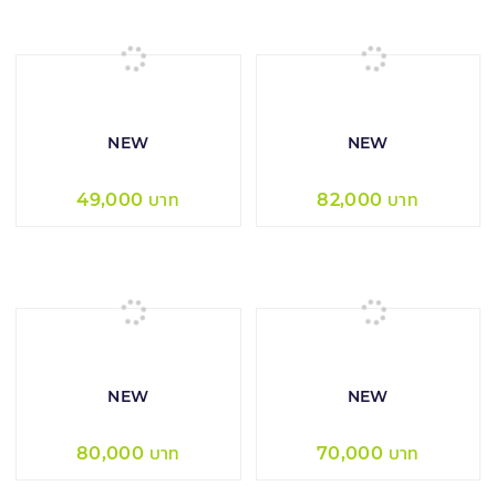
NEW
NEW
49,000 บาท
82,000 บาท
NEW
NEW
80,000 บาท
70,000 บาท