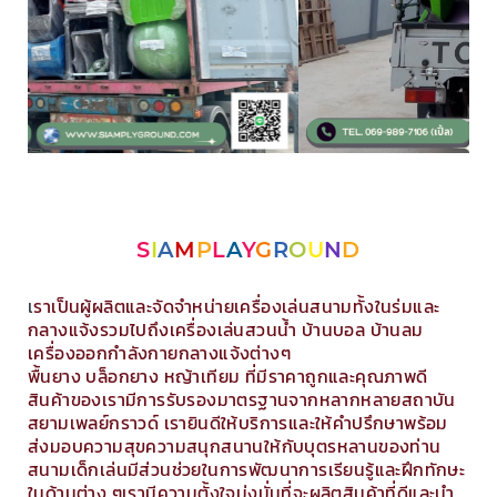
S
I
A
M
P
L
A
Y
G
R
O
U
N
D
เ
ราเป็นผู้ผลิตและจัดจำหน่ายเครื่องเล่นสนามทั้งในร่มและ
กลางแจ้งรวมไปถึงเครื่องเล่นสวนน้ำ บ้านบอล บ้านลม
เครื่องออกกำลังกายกลางแจ้งต่างๆ
พื้นยาง บล็อกยาง หญ้าเทียม ที่มีราคาถูกและคุณภาพดี
สินค้าของเรามีการรับรองมาตรฐานจากหลากหลายสถาบัน
สยามเพลย์กราวด์ เรายินดีให้บริการและให้คำปรึกษาพร้อม
ส่งมอบความสุขความสนุกสนานให้กับบุตรหลานของท่าน
สนามเด็กเล่นมีส่วนช่วยในการพัฒนาการเรียนรู้และฝึกทักษะ
ในด้านต่าง ๆเรามีความตั้งใจมุ่งมั่นที่จะผลิตสินค้าที่ดีและนำ