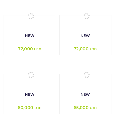
NEW
NEW
72,000 บาท
72,000 บาท
NEW
NEW
60,000 บาท
65,000 บาท