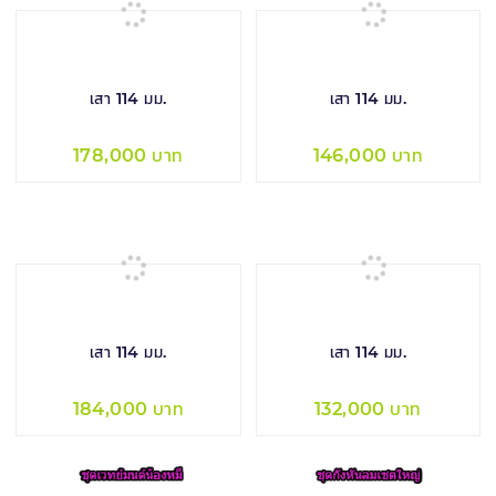
เสา 114 มม.
เสา 114 มม.
178,000 บาท
146,000 บาท
เสา 114 มม.
เสา 114 มม.
184,000 บาท
132,000 บาท