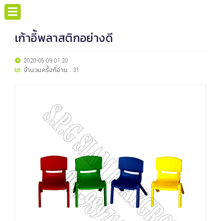
เก้าอี้พลาสติกอย่างดี
2020-05-09 01:20
จำนวนครั้งที่อ่าน :
31