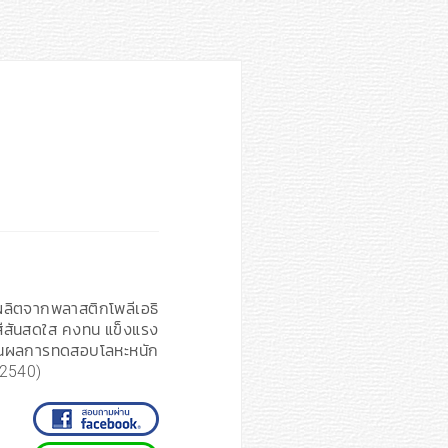
ิตจากพลาสติกโพลีเอธิ
สีสันสดใส คงทน แข็งแรง
งานผลการทดสอบโลหะหนัก
-2540)