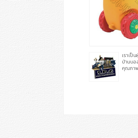
เราเป็น
บ้านบอ
คุณภาพ