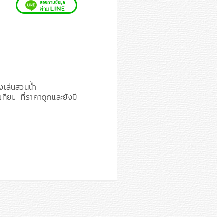
องเล่นสวนน้ำ
ยม ที่ราคาถูกและยังมี