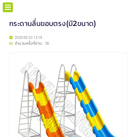
กระดานลื่นขอบตรง(มี2ขนาด)
2020-05-20 13:19
จำนวนครั้งที่อ่าน :
56