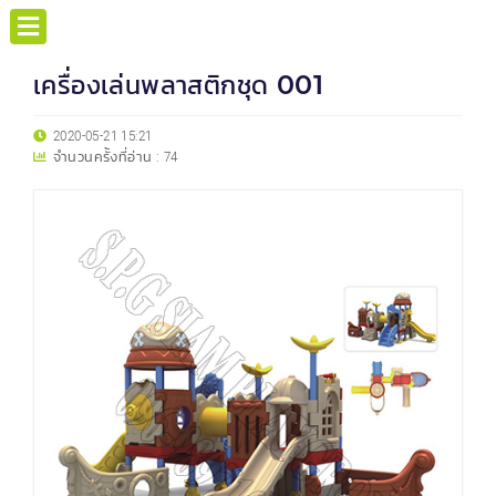
เครื่องเล่นพลาสติกชุด 001
2020-05-21 15:21
จำนวนครั้งที่อ่าน :
74