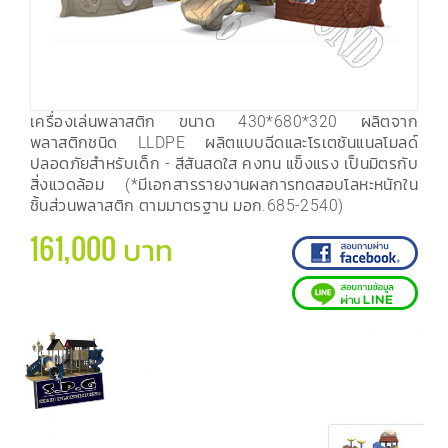
เครื่องเล่นพลาสติก ขนาด 430*680*320 ผลิตจาก
พลาสติกชนิด LLDPE ผลิตแบบฉีดและโรเตชันแนลโมลด์
ปลอดภัยสำหรับเด็ก - สีสันสดใส คงทน แข็งแรง เป็นมิตรกับ
สิ่งแวดล้อม (*มีเอกสารรายงานผลการทดสอบโลหะหนักใน
ชิ้นส่วนพลาสติก ตามมาตรฐาน มอก.685-2540)
161,000 บาท