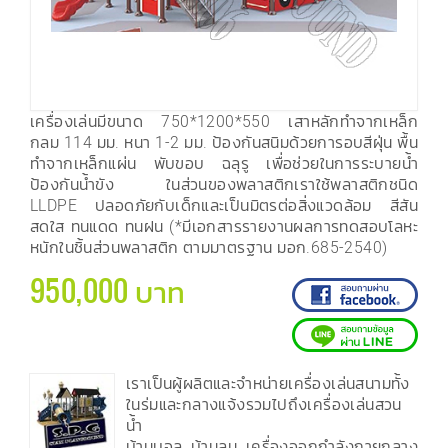
เครื่องเล่นมีขนาด 750*1200*550 เสาหลักทำจากเหล็ก
กลม 114 มม. หนา 1-2 มม. ป้องกันสนิมด้วยการอบสีฝุ่น พื้น
ทำจากเหล็กแผ่น พับขอบ ฉลุรู เพื่อช่วยในการระบายน้ำ
ป้องกันน้ำขัง ในส่วนของพลาสติกเราใช้พลาสติกชนิด
LLDPE ปลอดภัยกับเด็กและเป็นมิตรต่อสิ่งแวดล้อม สีสัน
สดใส ทนแดด ทนฝน (*มีเอกสารรายงานผลการทดสอบโลหะ
หนักในชิ้นส่วนพลาสติก ตามมาตรฐาน มอก.685-2540)
950,000 บาท
เราเป็นผู้ผลิตและจำหน่ายเครื่องเล่นสนามทั้ง
ในร่มและกลางแจ้งรวมไปถึงเครื่องเล่นสวน
น้ำ
บ้านบอล บ้านลม เครื่องออกกำลังกายกลาง