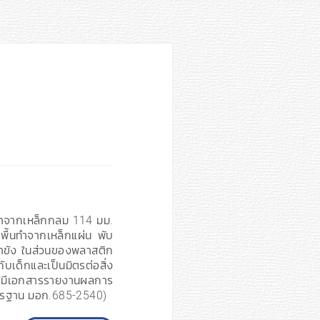
ทำจากเหล็กกลม 114 มม.
พื้นทำจากเหล็กแผ่น พับ
น้ำขัง ในส่วนของพลาสติก
็กและเป็นมิตรต่อสิ่ง
มีเอกสารรายงานผลการ
ตรฐาน มอก.685-2540)