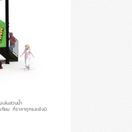
องเล่นสวนน้ำ
ยม ที่ราคาถูกและยังมี