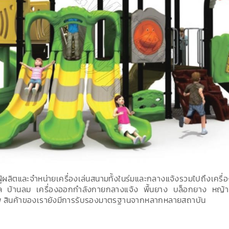
ผู้ผลิตและจำหน่ายเครื่องเล่นสนามทั้งในร่มและกลางแจ้งรวมไปถึงเครื่
ล บ้านลม เครื่องออกกำลังกายกลางแจ้ง พื้นยาง บล็อกยาง หญ้าเที
 สินค้าของเรายังมีการรับรองมาตรฐานจากหลากหลายสถาบัน