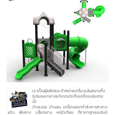
เราเป็นผู้ผลิตและจำหน่ายเครื่องเล่นสนามทั้ง
ในร่มและกลางแจ้งรวมไปถึงเครื่องเล่นสวน
น้ำ
บ้านบอล บ้านลม เครื่องออกกำลังกายกลาง
แจ้ง พื้นยาง บล็อกยาง หญ้าเทียม ที่ราคาถูกและยังมี