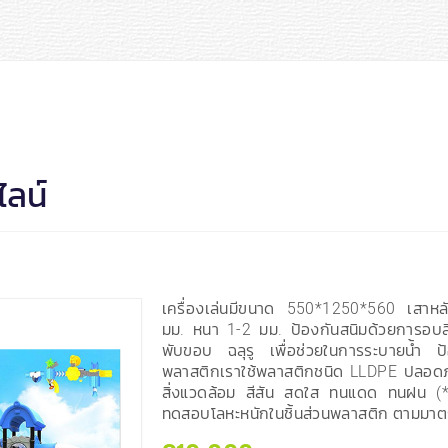
ไลน์
เครื่องเล่นมีขนาด 550*1250*560 เสาห
มม. หนา 1-2 มม. ป้องกันสนิมด้วยการอบสีฝ
พับขอบ ฉลุรู เพื่อช่วยในการระบายน้ำ ป
พลาสติกเราใช้พลาสติกชนิด LLDPE ปลอดภั
สิ่งแวดล้อม สีสัน สดใส ทนแดด ทนฝน (
ทดสอบโลหะหนักในชิ้นส่วนพลาสติก ตามมา