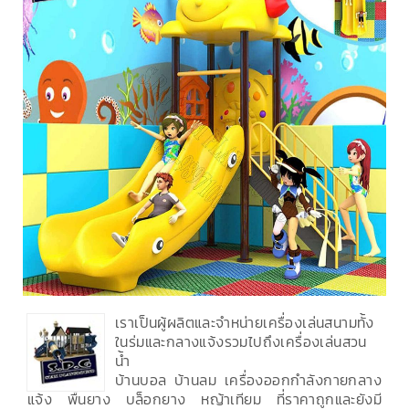
เราเป็นผู้ผลิตและจำหน่ายเครื่องเล่นสนามทั้ง
ในร่มและกลางแจ้งรวมไปถึงเครื่องเล่นสวน
น้ำ
บ้านบอล บ้านลม เครื่องออกกำลังกายกลาง
แจ้ง พื้นยาง บล็อกยาง หญ้าเทียม ที่ราคาถูกและยังมี