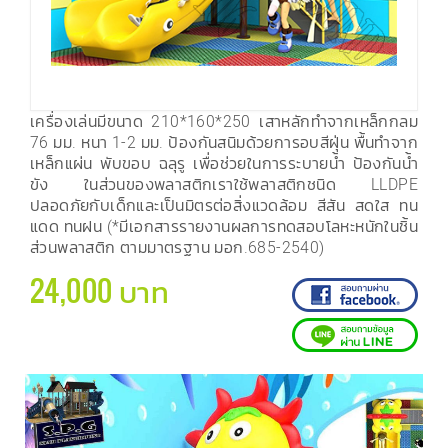
เครื่องเล่นมีขนาด 210*160*250 เสาหลักทำจากเหล็กกลม
76 มม. หนา 1-2 มม. ป้องกันสนิมด้วยการอบสีฝุ่น พื้นทำจาก
เหล็กแผ่น พับขอบ ฉลุรู เพื่อช่วยในการระบายน้ำ ป้องกันน้ำ
ขัง ในส่วนของพลาสติกเราใช้พลาสติกชนิด LLDPE
ปลอดภัยกับเด็กและเป็นมิตรต่อสิ่งแวดล้อม สีสัน สดใส ทน
แดด ทนฝน (*มีเอกสารรายงานผลการทดสอบโลหะหนักในชิ้น
ส่วนพลาสติก ตามมาตรฐาน มอก.685-2540)
24,000 บาท