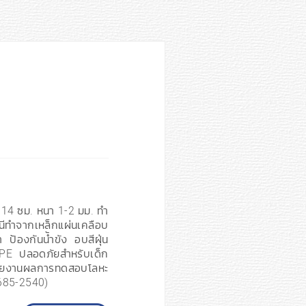
114 ซม. หนา 1-2 มม. ทำ
านีทำจากเหล็กแผ่นเคลือบ
 ป้องกันน้ำขัง อบสีฝุ่น
PE ปลอดภัยสำหรับเด็ก
ายงานผลการทดสอบโลหะ
.685-2540)