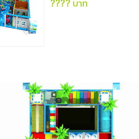
???? บาท