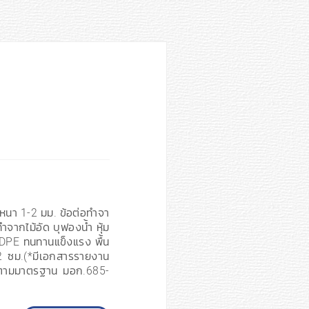
หนา 1-2 มม. ข้อต่อทำจา
ำจากไม้อัด บุฟองน้ำ หุ้ม
DPE ทนทานแข็งแรง พื้น
 ซม.(*มีเอกสารรายงาน
 ตามมาตรฐาน มอก.685-