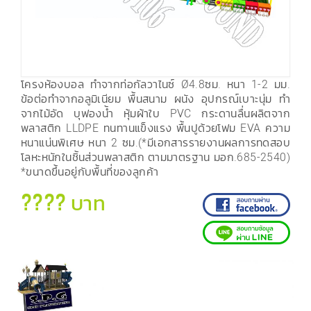
โครงห้องบอล ทำจากท่อกัลวาไนซ์ Ø4.8ซม. หนา 1-2 มม.
ข้อต่อทำจากอลูมิเนียม พื้นสนาม ผนัง อุปกรณ์เบาะนุ่ม ทำ
จากไม้อัด บุฟองน้ำ หุ้มผ้าใบ PVC กระดานลื่นผลิตจาก
พลาสติก LLDPE ทนทานแข็งแรง พื้นปูด้วยโฟม EVA ความ
หนาแน่นพิเศษ หนา 2 ซม.(*มีเอกสารรายงานผลการทดสอบ
โลหะหนักในชิ้นส่วนพลาสติก ตามมาตรฐาน มอก.685-2540)
*ขนาดขึ้นอยู่กับพื้นที่ของลูกค้า
???? บาท