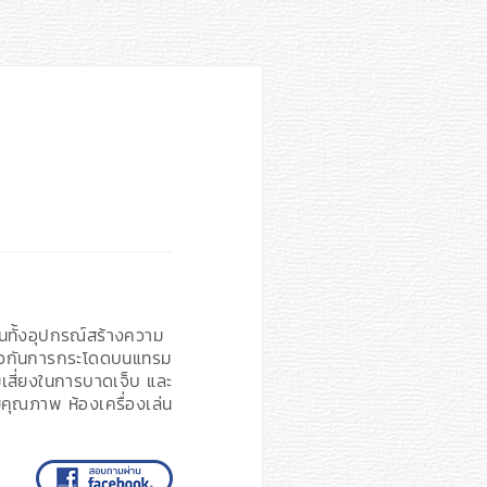
นทั้งอุปกรณ์สร้างความ
ยวกันการกระโดดบนแทรม
เสี่ยงในการบาดเจ็บ และ
ีคุณภาพ ห้องเครื่องเล่น