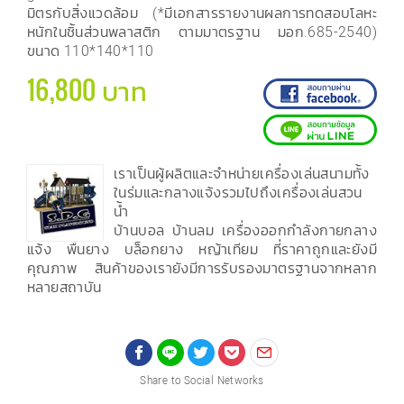
มิตรกับสิ่งแวดล้อม (*มีเอกสารรายงานผลการทดสอบโลหะ
หนักในชิ้นส่วนพลาสติก ตามมาตรฐาน มอก.685-2540)
ขนาด 110*140*110
16,800 บาท
เราเป็นผู้ผลิตและจำหน่ายเครื่องเล่นสนามทั้ง
ในร่มและกลางแจ้งรวมไปถึงเครื่องเล่นสวน
น้ำ
บ้านบอล บ้านลม เครื่องออกกำลังกายกลาง
แจ้ง พื้นยาง บล็อกยาง หญ้าเทียม ที่ราคาถูกและยังมี
คุณภาพ สินค้าของเรายังมีการรับรองมาตรฐานจากหลาก
หลายสถาบัน
Share to Social Networks