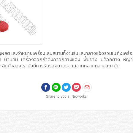
ผู้ผลิตและจำหน่ายเครื่องเล่นสนามทั้งในร่มและกลางแจ้งรวมไปถึงเครื่
ล บ้านลม เครื่องออกกำลังกายกลางแจ้ง พื้นยาง บล็อกยาง หญ้าเที
 สินค้าของเรายังมีการรับรองมาตรฐานจากหลากหลายสถาบัน
Share to Social Networks