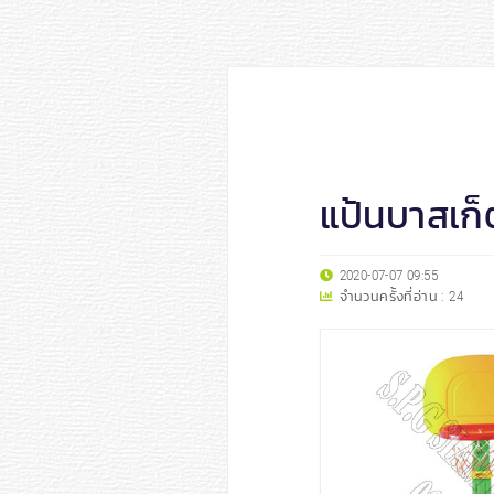
แป้นบาสเก็
2020-07-07 09:55
จำนวนครั้งที่อ่าน :
24