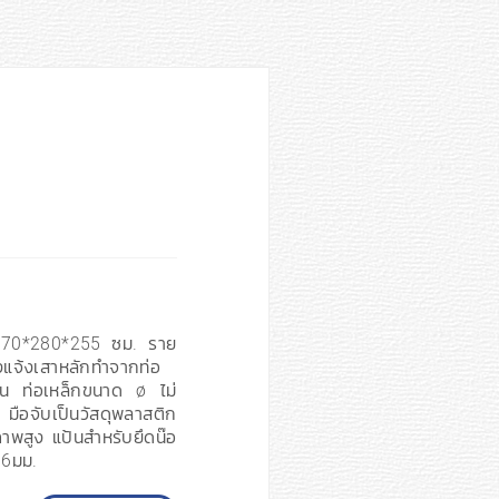
 170*280*255 ซม. ราย
งแจ้งเสาหลักทำจากท่อ
ฝุ่น ท่อเหล็กขนาด ø ไม่
 มือจับเป็นวัสดุพลาสติก
าพสูง แป้นสำหรับยึดน๊อ
 6มม.