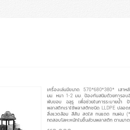
เครื่องเล่นมีขนาด 570*680*380* เสาห
มม. หนา 1-2 มม. ป้องกันสนิมด้วยการอบสีฝ
พับขอบ ฉลุรู เพื่อช่วยในการระบายน้ำ ป
พลาสติกเราใช้พลาสติกชนิด LLDPE ปลอดภั
สิ่งแวดล้อม สีสัน สดใส ทนแดด ทนฝน (
ทดสอบโลหะหนักในชิ้นส่วนพลาสติก ตามม