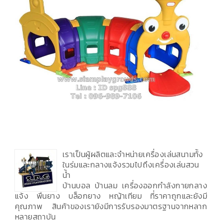
เราเป็นผู้ผลิตและจำหน่ายเครื่องเล่นสนามทั้ง
ในร่มและกลางแจ้งรวมไปถึงเครื่องเล่นสวน
น้ำ
บ้านบอล บ้านลม เครื่องออกกำลังกายกลาง
แจ้ง พื้นยาง บล็อกยาง หญ้าเทียม ที่ราคาถูกและยังมี
คุณภาพ สินค้าของเรายังมีการรับรองมาตรฐานจากหลาก
หลายสถาบัน