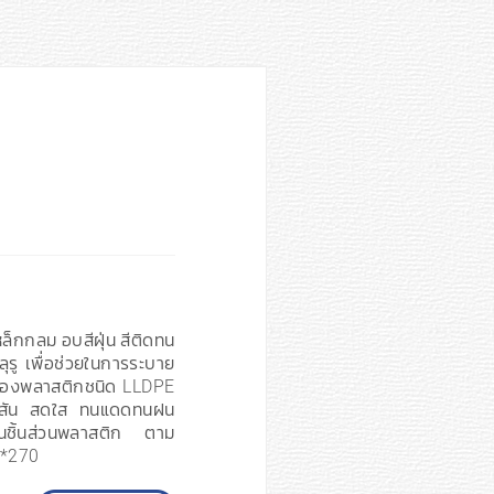
็กกลม อบสีฝุ่น สีติดทน
ุรู เพื่อช่วยในการระบาย
่วนของพลาสติกชนิด LLDPE
 สีสัน สดใส ทนแดดทนฝน
นชิ้นส่วนพลาสติก ตาม
0*270