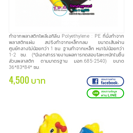
ทำจากพลาสติกโพลีเอทิลีน Polyethylene : PE ที่นั่งทำจาก
พลาสติกแผ่น สปริงทำจากเหล็กกลม ขนาดเส้นผ่าน
ศูนย์กลางไม่น้อยกว่า 1 ซม. ฐานทำจากเหล็ก หนาไม่น้อยกว่า
1-2 ซม. (*มีเอกสารรายงานผลการทดสอบโลหะหนักในชิ้น
ส่วนพลาสติก ตามมาตรฐาน มอก.685-2540) ขนาด
36*83*84* ซม.
4,500 บาท