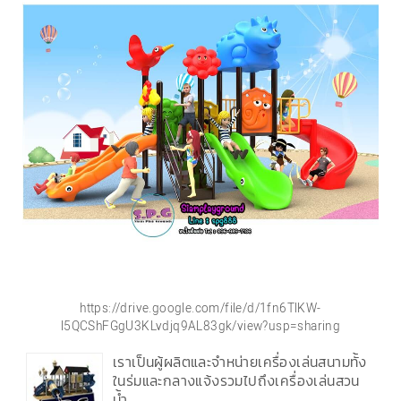
https://drive.google.com/file/d/1fn6TlKW-
l5QCShFGgU3KLvdjq9AL83gk/view?usp=sharing
เราเป็นผู้ผลิตและจำหน่ายเครื่องเล่นสนามทั้ง
ในร่มและกลางแจ้งรวมไปถึงเครื่องเล่นสวน
น้ำ