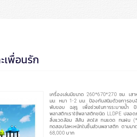
ะเพื่อนรัก
เครื่องเล่นมีขนาด 260*670*270 ซม. เส
มม. หนา 1-2 มม. ป้องกันสนิมด้วยการอบสีฝ
พับขอบ ฉลุรู เพื่อช่วยในการระบายน้ำ ป
พลาสติกเราใช้พลาสติกชนิด LLDPE ปลอดภั
สิ่งแวดล้อม สีสัน สดใส ทนแดด ทนฝน (
ทดสอบโลหะหนักในชิ้นส่วนพลาสติก ตามม
68,000 บาท