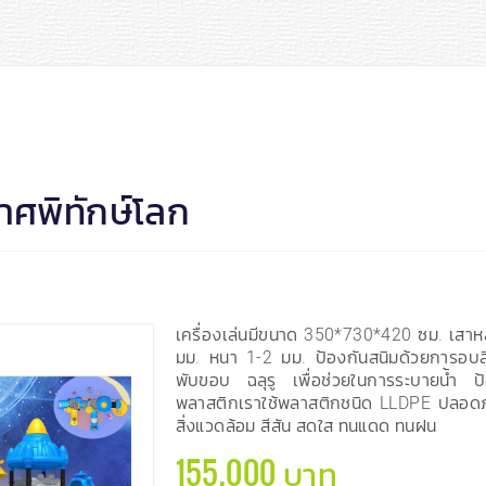
าศพิทักษ์โลก
เครื่องเล่นมีขนาด 350*730*420 ซม. เสา
มม. หนา 1-2 มม. ป้องกันสนิมด้วยการอบสีฝ
พับขอบ ฉลุรู เพื่อช่วยในการระบายน้ำ ป
พลาสติกเราใช้พลาสติกชนิด LLDPE ปลอดภั
สิ่งแวดล้อม สีสัน สดใส ทนแดด ทนฝน
155,000 บาท