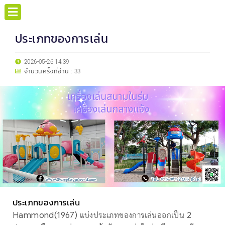
ประเภทของการเล่น
2026-05-26 14:39
จำนวนครั้งที่อ่าน :
33
ประเภทของการเล่น
Hammond(1967) แบ่งประเภทของการเล่นออกเป็น 2